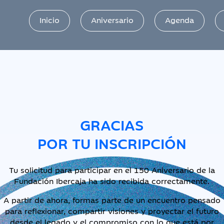
Inicio
Aniversario
Agenda
GRACIAS
POR TU INSCRIPCIÓN
Tu solicitud para participar en el 150 Aniversario de la
Fundación Ibercaja ha sido recibida correctamente.
A partir de ahora, formas parte de un encuentro pensado
para reflexionar, compartir visiones y proyectar el futuro
desde el legado y el compromiso con lo que está por