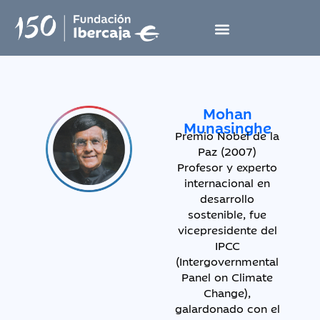
Mohan
Munasinghe
Premio Nobel de la
Paz (2007)
Profesor y experto
internacional en
desarrollo
sostenible, fue
vicepresidente del
IPCC
(Intergovernmental
Panel on Climate
Change),
galardonado con el